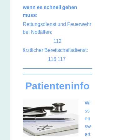
wenn es schnell gehen
muss:
Rettungsdienst und Feuerwehr
bei Notfällen:
112
ärztlicher Bereitschaftsdienst:
116 117
Patienteninfo
Wi
ss
en
sw
ert